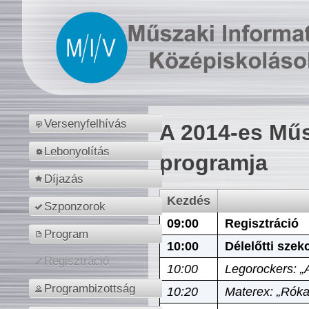
Versenyfelhívás
A 2014-es Műs
Lebonyolítás
programja
Díjazás
Kezdés
Szponzorok
09:00
Regisztráció
Program
10:00
Délelőtti szek
Regisztráció
10:00
Legorockers: „
Programbizottság
10:20
Materex: „Róka