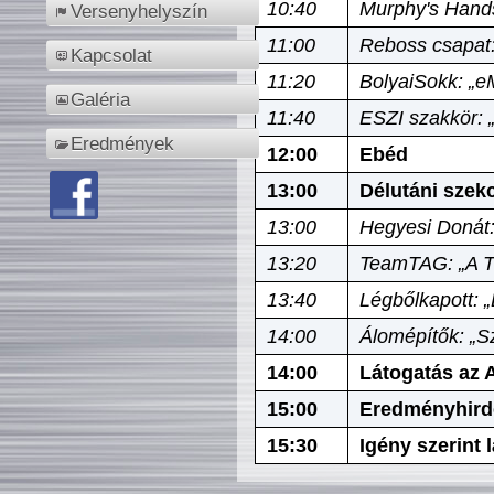
10:40
Murphy's Hands
Versenyhelyszín
11:00
Reboss csapat:
Kapcsolat
11:20
BolyaiSokk: „e
Galéria
11:40
ESZI szakkör: 
Eredmények
12:00
Ebéd
13:00
Délutáni szek
13:00
Hegyesi Donát:
13:20
TeamTAG: „A Tó
13:40
Légbőlkapott: 
14:00
Álomépítők: „Sz
14:00
Látogatás az A
15:00
Eredményhird
15:30
Igény szerint