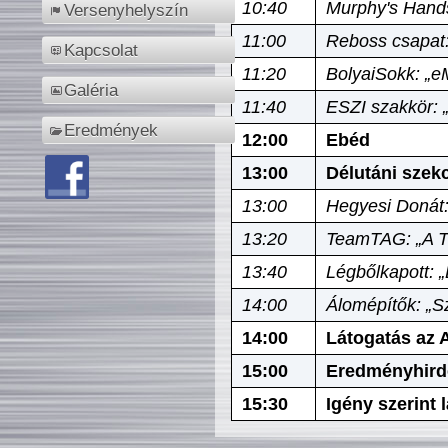
10:40
Murphy's Hands
Versenyhelyszín
11:00
Reboss csapat:
Kapcsolat
11:20
BolyaiSokk: „e
Galéria
11:40
ESZI szakkör: 
Eredmények
12:00
Ebéd
13:00
Délutáni szek
13:00
Hegyesi Donát:
13:20
TeamTAG: „A Tó
13:40
Légbőlkapott: 
14:00
Álomépítők: „Sz
14:00
Látogatás az A
15:00
Eredményhird
15:30
Igény szerint