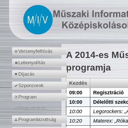
Versenyfelhívás
A 2014-es Műs
Lebonyolítás
programja
Díjazás
Kezdés
Szponzorok
09:00
Regisztráció
Program
10:00
Délelőtti szek
Regisztráció
10:00
Legorockers: „
Programbizottság
10:20
Materex: „Róka