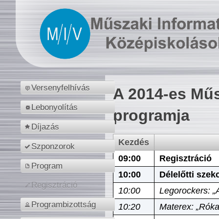
Versenyfelhívás
A 2014-es Műs
Lebonyolítás
programja
Díjazás
Kezdés
Szponzorok
09:00
Regisztráció
Program
10:00
Délelőtti szek
Regisztráció
10:00
Legorockers: „
Programbizottság
10:20
Materex: „Róka