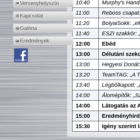
10:40
Murphy's Hands
Versenyhelyszín
11:00
Reboss csapat:
Kapcsolat
11:20
BolyaiSokk: „e
Galéria
11:40
ESZI szakkör: 
Eredmények
12:00
Ebéd
13:00
Délutáni szek
13:00
Hegyesi Donát:
13:20
TeamTAG: „A Tó
13:40
Légbőlkapott: 
14:00
Álomépítők: „Sz
14:00
Látogatás az A
15:00
Eredményhird
15:30
Igény szerint