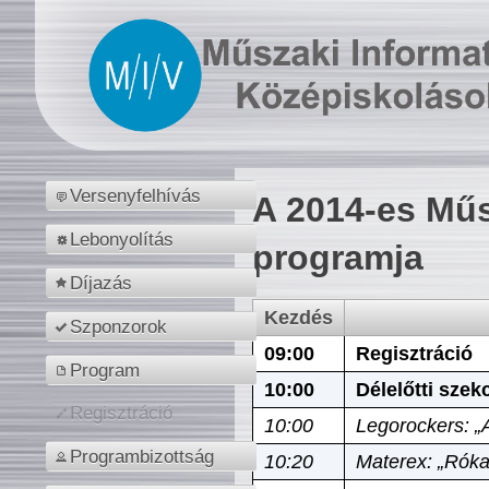
Versenyfelhívás
A 2014-es Műs
Lebonyolítás
programja
Díjazás
Kezdés
Szponzorok
09:00
Regisztráció
Program
10:00
Délelőtti szek
Regisztráció
10:00
Legorockers: „
Programbizottság
10:20
Materex: „Róka