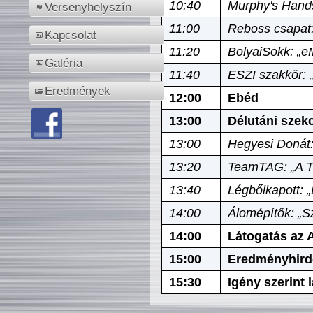
10:40
Murphy's Hands
Versenyhelyszín
11:00
Reboss csapat:
Kapcsolat
11:20
BolyaiSokk: „e
Galéria
11:40
ESZI szakkör: 
Eredmények
12:00
Ebéd
13:00
Délutáni szek
13:00
Hegyesi Donát:
13:20
TeamTAG: „A Tó
13:40
Légbőlkapott: 
14:00
Álomépítők: „Sz
14:00
Látogatás az A
15:00
Eredményhird
15:30
Igény szerint