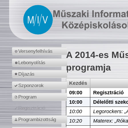
Versenyfelhívás
A 2014-es Műs
Lebonyolítás
programja
Díjazás
Kezdés
Szponzorok
09:00
Regisztráció
Program
10:00
Délelőtti szek
Regisztráció
10:00
Legorockers: „
Programbizottság
10:20
Materex: „Róka