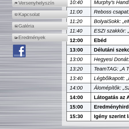
10:40
Murphy's Hands
Versenyhelyszín
11:00
Reboss csapat:
Kapcsolat
11:20
BolyaiSokk: „e
Galéria
11:40
ESZI szakkör: 
Eredmények
12:00
Ebéd
13:00
Délutáni szek
13:00
Hegyesi Donát:
13:20
TeamTAG: „A Tó
13:40
Légbőlkapott: 
14:00
Álomépítők: „Sz
14:00
Látogatás az A
15:00
Eredményhird
15:30
Igény szerint