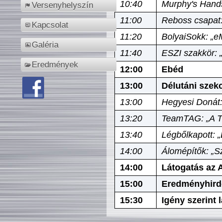
10:40
Murphy's Hands
Versenyhelyszín
11:00
Reboss csapat:
Kapcsolat
11:20
BolyaiSokk: „e
Galéria
11:40
ESZI szakkör: 
Eredmények
12:00
Ebéd
13:00
Délutáni szek
13:00
Hegyesi Donát:
13:20
TeamTAG: „A Tó
13:40
Légbőlkapott: 
14:00
Álomépítők: „Sz
14:00
Látogatás az A
15:00
Eredményhird
15:30
Igény szerint