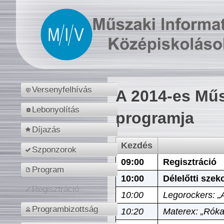
Versenyfelhívás
A 2014-es Műs
Lebonyolítás
programja
Díjazás
Kezdés
Szponzorok
09:00
Regisztráció
Program
10:00
Délelőtti szek
Regisztráció
10:00
Legorockers: „
Programbizottság
10:20
Materex: „Róka