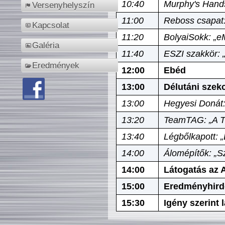
10:40
Murphy's Hands
Versenyhelyszín
11:00
Reboss csapat:
Kapcsolat
11:20
BolyaiSokk: „e
Galéria
11:40
ESZI szakkör: 
Eredmények
12:00
Ebéd
13:00
Délutáni szek
13:00
Hegyesi Donát:
13:20
TeamTAG: „A Tó
13:40
Légbőlkapott: 
14:00
Álomépítők: „Sz
14:00
Látogatás az A
15:00
Eredményhird
15:30
Igény szerint