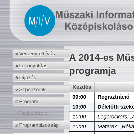
Versenyfelhívás
A 2014-es Műs
Lebonyolítás
programja
Díjazás
Kezdés
Szponzorok
09:00
Regisztráció
Program
10:00
Délelőtti szek
Regisztráció
10:00
Legorockers: „
Programbizottság
10:20
Materex: „Róka