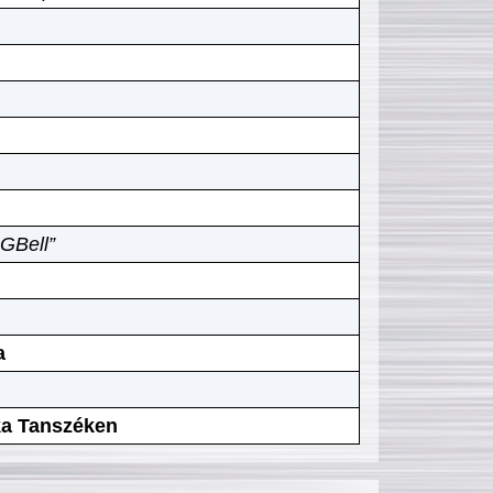
GBell”
a
ika Tanszéken