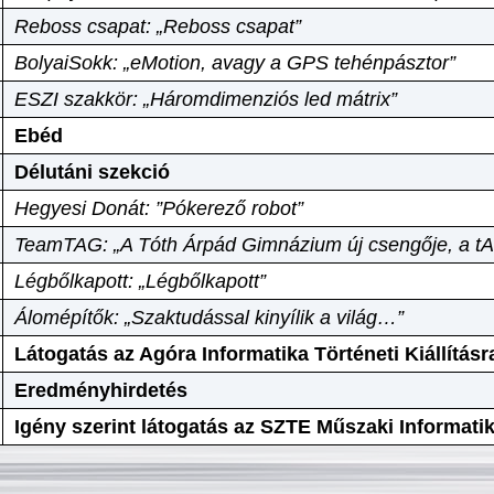
Reboss csapat: „Reboss csapat”
BolyaiSokk: „eMotion, avagy a GPS tehénpásztor”
ESZI szakkör: „Háromdimenziós led mátrix”
Ebéd
Délutáni szekció
Hegyesi Donát: ”Pókerező robot”
TeamTAG: „A Tóth Árpád Gimnázium új csengője, a tA
Légbőlkapott: „Légbőlkapott”
Álomépítők: „Szaktudással kinyílik a világ…”
Látogatás az Agóra Informatika Történeti Kiállításr
Eredményhirdetés
Igény szerint látogatás az SZTE Műszaki Informat