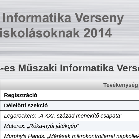
-es Műszaki Informatika Ver
Tevékenység
Regisztráció
Délelőtti szekció
Legorockers: „A XXI. század menekítő csapata”
Materex: „Róka-nyúl játékgép”
Murphy's Hands: „Mérések mikrokontrollerrel napkollek