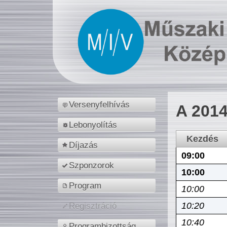
Versenyfelhívás
A 2014
Lebonyolítás
Kezdés
Díjazás
09:00
Szponzorok
10:00
Program
10:00
10:20
Regisztráció
10:40
Programbizottság