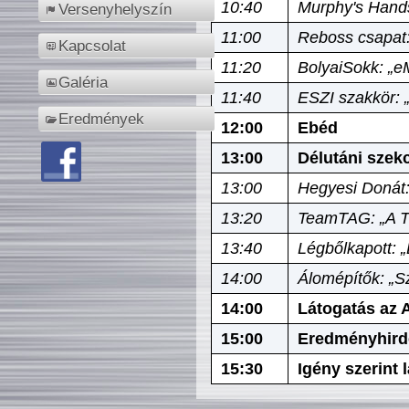
10:40
Murphy's Hands
Versenyhelyszín
11:00
Reboss csapat:
Kapcsolat
11:20
BolyaiSokk: „e
Galéria
11:40
ESZI szakkör: 
Eredmények
12:00
Ebéd
13:00
Délutáni szek
13:00
Hegyesi Donát:
13:20
TeamTAG: „A Tó
13:40
Légbőlkapott: 
14:00
Álomépítők: „Sz
14:00
Látogatás az A
15:00
Eredményhird
15:30
Igény szerint