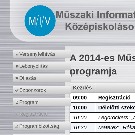
Versenyfelhívás
A 2014-es Műs
Lebonyolítás
programja
Díjazás
Kezdés
Szponzorok
09:00
Regisztráció
Program
10:00
Délelőtti szek
Regisztráció
10:00
Legorockers: „
Programbizottság
10:20
Materex: „Róka