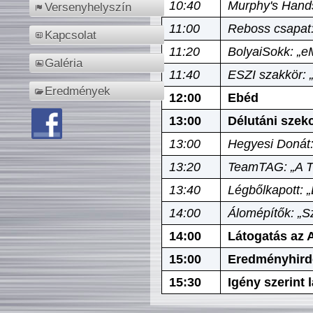
10:40
Murphy's Hands
Versenyhelyszín
11:00
Reboss csapat:
Kapcsolat
11:20
BolyaiSokk: „e
Galéria
11:40
ESZI szakkör: 
Eredmények
12:00
Ebéd
13:00
Délutáni szek
13:00
Hegyesi Donát:
13:20
TeamTAG: „A Tó
13:40
Légbőlkapott: 
14:00
Álomépítők: „Sz
14:00
Látogatás az A
15:00
Eredményhird
15:30
Igény szerint