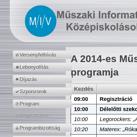
Versenyfelhívás
A 2014-es Műs
Lebonyolítás
programja
Díjazás
Kezdés
Szponzorok
09:00
Regisztráció
Program
10:00
Délelőtti szek
Regisztráció
10:00
Legorockers: „
Programbizottság
10:20
Materex: „Róka