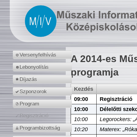
Versenyfelhívás
A 2014-es Műs
Lebonyolítás
programja
Díjazás
Kezdés
Szponzorok
09:00
Regisztráció
Program
10:00
Délelőtti szek
Regisztráció
10:00
Legorockers: „
Programbizottság
10:20
Materex: „Róka