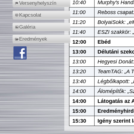
10:40
Murphy's Hands
Versenyhelyszín
11:00
Reboss csapat:
Kapcsolat
11:20
BolyaiSokk: „e
Galéria
11:40
ESZI szakkör: 
Eredmények
12:00
Ebéd
13:00
Délutáni szek
13:00
Hegyesi Donát:
13:20
TeamTAG: „A Tó
13:40
Légbőlkapott: 
14:00
Álomépítők: „Sz
14:00
Látogatás az A
15:00
Eredményhird
15:30
Igény szerint