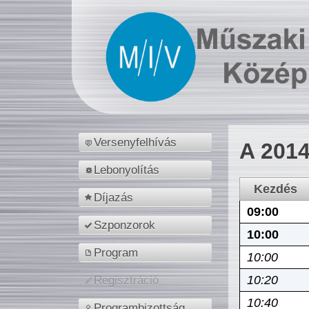
Versenyfelhívás
A 2014
Lebonyolítás
Kezdés
Díjazás
09:00
Szponzorok
10:00
Program
10:00
10:20
Regisztráció
10:40
Programbizottság