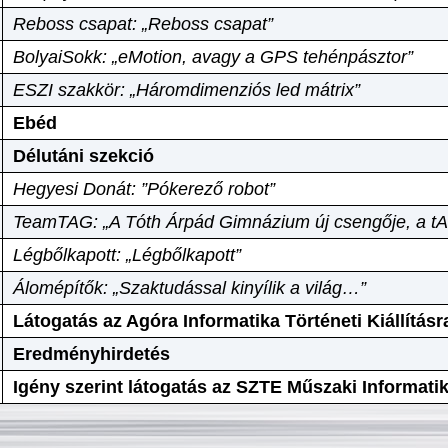
Reboss csapat: „Reboss csapat”
BolyaiSokk: „eMotion, avagy a GPS tehénpásztor”
ESZI szakkör: „Háromdimenziós led mátrix”
Ebéd
Délutáni szekció
Hegyesi Donát: ”Pókerező robot”
TeamTAG: „A Tóth Árpád Gimnázium új csengője, a tA
Légbőlkapott: „Légbőlkapott”
Álomépítők: „Szaktudással kinyílik a világ…”
Látogatás az Agóra Informatika Történeti Kiállításr
Eredményhirdetés
Igény szerint látogatás az SZTE Műszaki Informat