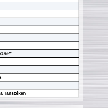
GBell”
a
ika Tanszéken