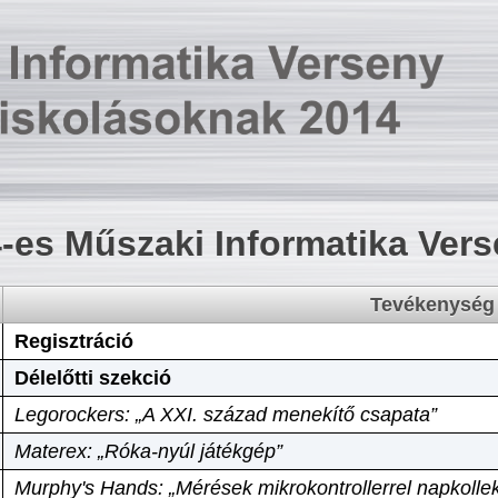
-es Műszaki Informatika Ver
Tevékenység
Regisztráció
Délelőtti szekció
Legorockers: „A XXI. század menekítő csapata”
Materex: „Róka-nyúl játékgép”
Murphy's Hands: „Mérések mikrokontrollerrel napkollek