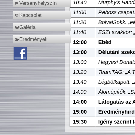
10:40
Murphy's Hands
Versenyhelyszín
11:00
Reboss csapat:
Kapcsolat
11:20
BolyaiSokk: „e
Galéria
11:40
ESZI szakkör: 
Eredmények
12:00
Ebéd
13:00
Délutáni szek
13:00
Hegyesi Donát:
13:20
TeamTAG: „A Tó
13:40
Légbőlkapott: 
14:00
Álomépítők: „Sz
14:00
Látogatás az A
15:00
Eredményhird
15:30
Igény szerint