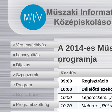
Versenyfelhívás
A 2014-es Műs
Lebonyolítás
programja
Díjazás
Kezdés
Szponzorok
09:00
Regisztráció
Program
10:00
Délelőtti szek
Regisztráció
10:00
Legorockers: „
Programbizottság
10:20
Materex: „Róka