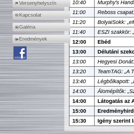
10:40
Murphy's Hands
Versenyhelyszín
11:00
Reboss csapat:
Kapcsolat
11:20
BolyaiSokk: „e
Galéria
11:40
ESZI szakkör: 
Eredmények
12:00
Ebéd
13:00
Délutáni szek
13:00
Hegyesi Donát:
13:20
TeamTAG: „A Tó
13:40
Légbőlkapott: 
14:00
Álomépítők: „Sz
14:00
Látogatás az A
15:00
Eredményhird
15:30
Igény szerint