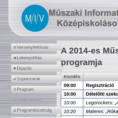
Versenyfelhívás
A 2014-es Műs
Lebonyolítás
programja
Díjazás
Kezdés
Szponzorok
09:00
Regisztráció
Program
10:00
Délelőtti szek
Regisztráció
10:00
Legorockers: „
Programbizottság
10:20
Materex: „Róka