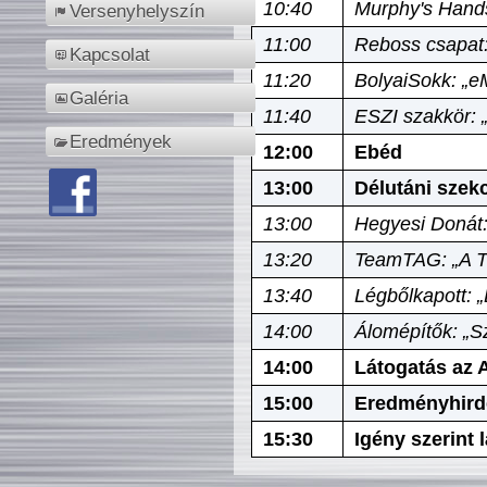
10:40
Murphy's Hands
Versenyhelyszín
11:00
Reboss csapat:
Kapcsolat
11:20
BolyaiSokk: „e
Galéria
11:40
ESZI szakkör: 
Eredmények
12:00
Ebéd
13:00
Délutáni szek
13:00
Hegyesi Donát:
13:20
TeamTAG: „A Tó
13:40
Légbőlkapott: 
14:00
Álomépítők: „Sz
14:00
Látogatás az A
15:00
Eredményhird
15:30
Igény szerint