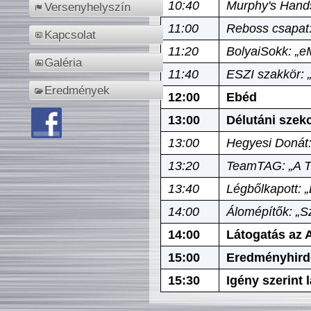
10:40
Murphy's Hands
Versenyhelyszín
11:00
Reboss csapat:
Kapcsolat
11:20
BolyaiSokk: „e
Galéria
11:40
ESZI szakkör: 
Eredmények
12:00
Ebéd
13:00
Délutáni szek
13:00
Hegyesi Donát:
13:20
TeamTAG: „A Tó
13:40
Légbőlkapott: 
14:00
Álomépítők: „Sz
14:00
Látogatás az A
15:00
Eredményhird
15:30
Igény szerint