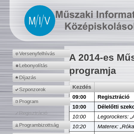
Versenyfelhívás
A 2014-es Műs
Lebonyolítás
programja
Díjazás
Kezdés
Szponzorok
09:00
Regisztráció
Program
10:00
Délelőtti szek
Regisztráció
10:00
Legorockers: „
Programbizottság
10:20
Materex: „Róka