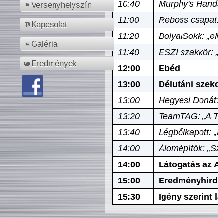
10:40
Murphy's Hands
Versenyhelyszín
11:00
Reboss csapat:
Kapcsolat
11:20
BolyaiSokk: „e
Galéria
11:40
ESZI szakkör: 
Eredmények
12:00
Ebéd
13:00
Délutáni szek
13:00
Hegyesi Donát:
13:20
TeamTAG: „A Tó
13:40
Légbőlkapott: 
14:00
Álomépítők: „Sz
14:00
Látogatás az A
15:00
Eredményhird
15:30
Igény szerint