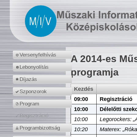
Versenyfelhívás
A 2014-es Műs
Lebonyolítás
programja
Díjazás
Kezdés
Szponzorok
09:00
Regisztráció
Program
10:00
Délelőtti szek
Regisztráció
10:00
Legorockers: „
Programbizottság
10:20
Materex: „Róka