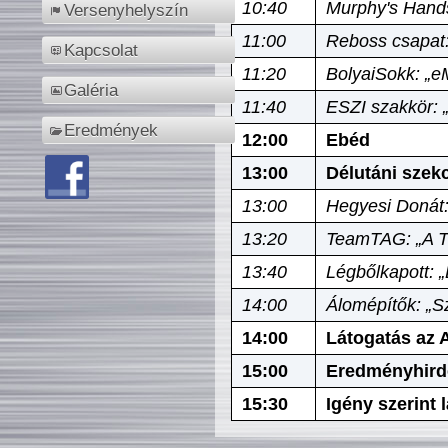
10:40
Murphy's Hands
Versenyhelyszín
11:00
Reboss csapat:
Kapcsolat
11:20
BolyaiSokk: „e
Galéria
11:40
ESZI szakkör: 
Eredmények
12:00
Ebéd
13:00
Délutáni szek
13:00
Hegyesi Donát:
13:20
TeamTAG: „A Tó
13:40
Légbőlkapott: 
14:00
Álomépítők: „Sz
14:00
Látogatás az A
15:00
Eredményhird
15:30
Igény szerint