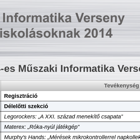
-es Műszaki Informatika Ver
Tevékenység
Regisztráció
Délelőtti szekció
Legorockers: „A XXI. század menekítő csapata”
Materex: „Róka-nyúl játékgép”
Murphy's Hands: „Mérések mikrokontrollerrel napkollek