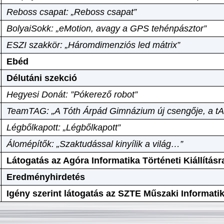
Reboss csapat: „Reboss csapat”
BolyaiSokk: „eMotion, avagy a GPS tehénpásztor”
ESZI szakkör: „Háromdimenziós led mátrix”
Ebéd
Délutáni szekció
Hegyesi Donát: ”Pókerező robot”
TeamTAG: „A Tóth Árpád Gimnázium új csengője, a tA
Légbőlkapott: „Légbőlkapott”
Álomépítők: „Szaktudással kinyílik a világ…”
Látogatás az Agóra Informatika Történeti Kiállításr
Eredményhirdetés
Igény szerint látogatás az SZTE Műszaki Informat