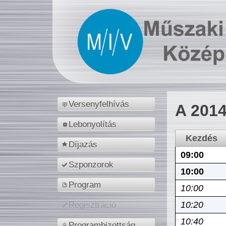
Versenyfelhívás
A 2014
Lebonyolítás
Kezdés
Díjazás
09:00
Szponzorok
10:00
Program
10:00
10:20
Regisztráció
10:40
Programbizottság