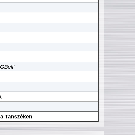
GBell”
a
ika Tanszéken