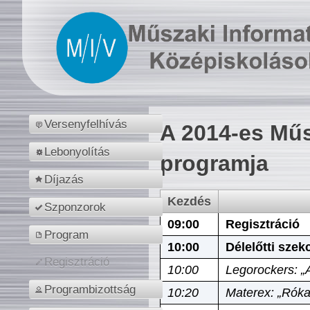
Versenyfelhívás
A 2014-es Műs
Lebonyolítás
programja
Díjazás
Kezdés
Szponzorok
09:00
Regisztráció
Program
10:00
Délelőtti szek
Regisztráció
10:00
Legorockers: „
Programbizottság
10:20
Materex: „Róka