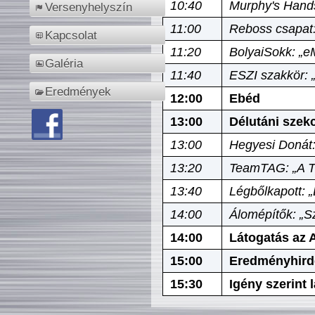
10:40
Murphy's Hands
Versenyhelyszín
11:00
Reboss csapat:
Kapcsolat
11:20
BolyaiSokk: „e
Galéria
11:40
ESZI szakkör: 
Eredmények
12:00
Ebéd
13:00
Délutáni szek
13:00
Hegyesi Donát:
13:20
TeamTAG: „A Tó
13:40
Légbőlkapott: 
14:00
Álomépítők: „Sz
14:00
Látogatás az A
15:00
Eredményhird
15:30
Igény szerint