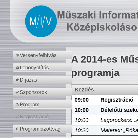
Versenyfelhívás
A 2014-es Műs
Lebonyolítás
programja
Díjazás
Kezdés
Szponzorok
09:00
Regisztráció
Program
10:00
Délelőtti szek
Regisztráció
10:00
Legorockers: „
Programbizottság
10:20
Materex: „Róka