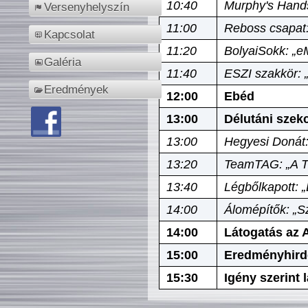
10:40
Murphy's Hands
Versenyhelyszín
11:00
Reboss csapat:
Kapcsolat
11:20
BolyaiSokk: „e
Galéria
11:40
ESZI szakkör: 
Eredmények
12:00
Ebéd
13:00
Délutáni szek
13:00
Hegyesi Donát:
13:20
TeamTAG: „A Tó
13:40
Légbőlkapott: 
14:00
Álomépítők: „Sz
14:00
Látogatás az A
15:00
Eredményhird
15:30
Igény szerint