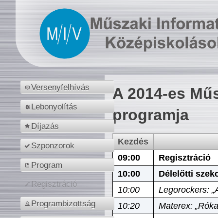
Versenyfelhívás
A 2014-es Műs
Lebonyolítás
programja
Díjazás
Kezdés
Szponzorok
09:00
Regisztráció
Program
10:00
Délelőtti szek
Regisztráció
10:00
Legorockers: „
Programbizottság
10:20
Materex: „Róka