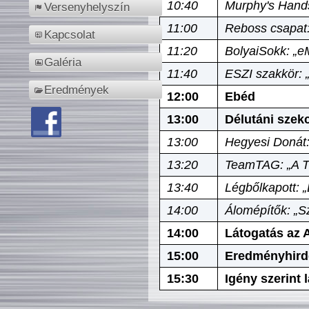
10:40
Murphy's Hands
Versenyhelyszín
11:00
Reboss csapat:
Kapcsolat
11:20
BolyaiSokk: „e
Galéria
11:40
ESZI szakkör: 
Eredmények
12:00
Ebéd
13:00
Délutáni szek
13:00
Hegyesi Donát:
13:20
TeamTAG: „A Tó
13:40
Légbőlkapott: 
14:00
Álomépítők: „Sz
14:00
Látogatás az A
15:00
Eredményhird
15:30
Igény szerint