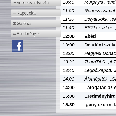
10:40
Murphy's Hands
Versenyhelyszín
11:00
Reboss csapat:
Kapcsolat
11:20
BolyaiSokk: „e
Galéria
11:40
ESZI szakkör: 
Eredmények
12:00
Ebéd
13:00
Délutáni szek
13:00
Hegyesi Donát:
13:20
TeamTAG: „A Tó
13:40
Légbőlkapott: 
14:00
Álomépítők: „Sz
14:00
Látogatás az A
15:00
Eredményhird
15:30
Igény szerint