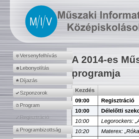
Versenyfelhívás
A 2014-es Műs
Lebonyolítás
programja
Díjazás
Kezdés
Szponzorok
09:00
Regisztráció
Program
10:00
Délelőtti szek
Regisztráció
10:00
Legorockers: „
Programbizottság
10:20
Materex: „Róka