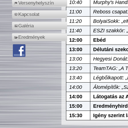
10:40
Murphy's Hands
Versenyhelyszín
11:00
Reboss csapat:
Kapcsolat
11:20
BolyaiSokk: „e
Galéria
11:40
ESZI szakkör: 
Eredmények
12:00
Ebéd
13:00
Délutáni szek
13:00
Hegyesi Donát:
13:20
TeamTAG: „A Tó
13:40
Légbőlkapott: 
14:00
Álomépítők: „Sz
14:00
Látogatás az A
15:00
Eredményhird
15:30
Igény szerint