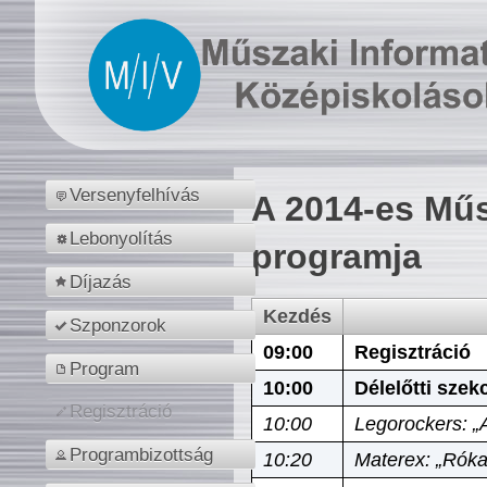
Versenyfelhívás
A 2014-es Műs
Lebonyolítás
programja
Díjazás
Kezdés
Szponzorok
09:00
Regisztráció
Program
10:00
Délelőtti szek
Regisztráció
10:00
Legorockers: „
Programbizottság
10:20
Materex: „Róka