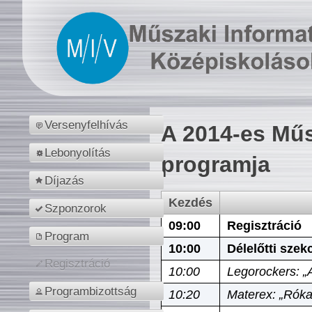
Versenyfelhívás
A 2014-es Műs
Lebonyolítás
programja
Díjazás
Kezdés
Szponzorok
09:00
Regisztráció
Program
10:00
Délelőtti szek
Regisztráció
10:00
Legorockers: „
Programbizottság
10:20
Materex: „Róka