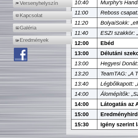
10:40
Murphy's Hands
Versenyhelyszín
11:00
Reboss csapat:
Kapcsolat
11:20
BolyaiSokk: „e
Galéria
11:40
ESZI szakkör: 
Eredmények
12:00
Ebéd
13:00
Délutáni szek
13:00
Hegyesi Donát:
13:20
TeamTAG: „A Tó
13:40
Légbőlkapott: 
14:00
Álomépítők: „Sz
14:00
Látogatás az A
15:00
Eredményhird
15:30
Igény szerint