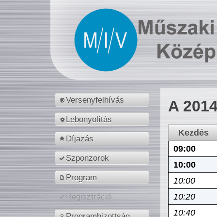
Versenyfelhívás
A 2014
Lebonyolítás
Kezdés
Díjazás
09:00
Szponzorok
10:00
Program
10:00
10:20
Regisztráció
10:40
Programbizottság