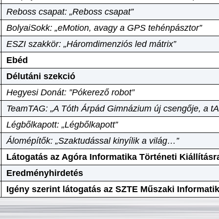
Reboss csapat: „Reboss csapat”
BolyaiSokk: „eMotion, avagy a GPS tehénpásztor”
ESZI szakkör: „Háromdimenziós led mátrix”
Ebéd
Délutáni szekció
Hegyesi Donát: ”Pókerező robot”
TeamTAG: „A Tóth Árpád Gimnázium új csengője, a tA
Légbőlkapott: „Légbőlkapott”
Álomépítők: „Szaktudással kinyílik a világ…”
Látogatás az Agóra Informatika Történeti Kiállításr
Eredményhirdetés
Igény szerint látogatás az SZTE Műszaki Informat