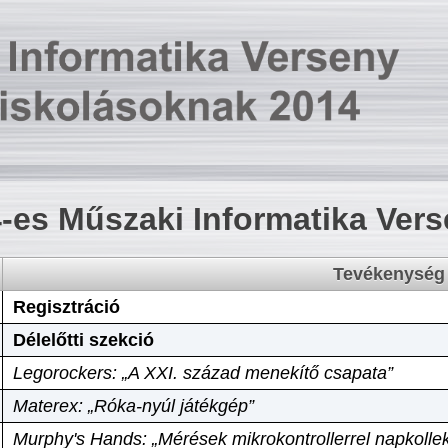
-es Műszaki Informatika Ver
Tevékenység
Regisztráció
Délelőtti szekció
Legorockers: „A XXI. század menekítő csapata”
Materex: „Róka-nyúl játékgép”
Murphy's Hands: „Mérések mikrokontrollerrel napkollek