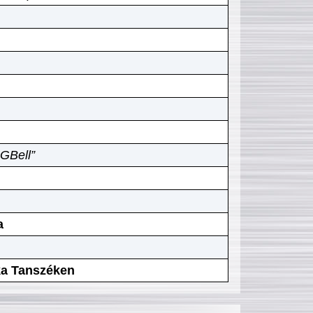
GBell”
a
ika Tanszéken