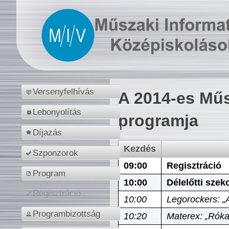
Versenyfelhívás
A 2014-es Műs
Lebonyolítás
programja
Díjazás
Kezdés
Szponzorok
09:00
Regisztráció
Program
10:00
Délelőtti szek
Regisztráció
10:00
Legorockers: „
Programbizottság
10:20
Materex: „Róka