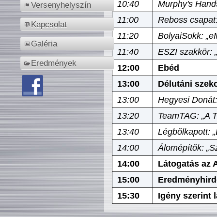
10:40
Murphy's Hands
Versenyhelyszín
11:00
Reboss csapat:
Kapcsolat
11:20
BolyaiSokk: „e
Galéria
11:40
ESZI szakkör: 
Eredmények
12:00
Ebéd
13:00
Délutáni szek
13:00
Hegyesi Donát:
13:20
TeamTAG: „A Tó
13:40
Légbőlkapott: 
14:00
Álomépítők: „Sz
14:00
Látogatás az A
15:00
Eredményhird
15:30
Igény szerint