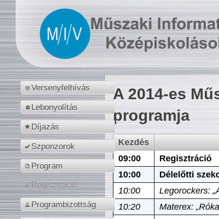
Versenyfelhívás
A 2014-es Műs
Lebonyolítás
programja
Díjazás
Kezdés
Szponzorok
09:00
Regisztráció
Program
10:00
Délelőtti szek
Regisztráció
10:00
Legorockers: „
Programbizottság
10:20
Materex: „Róka