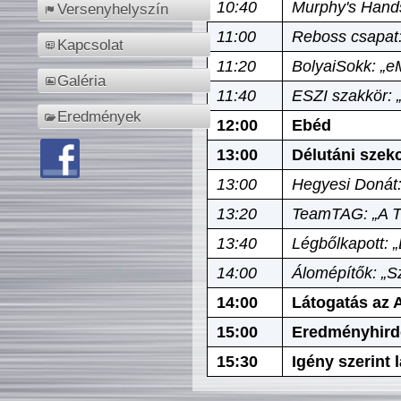
10:40
Murphy's Hands
Versenyhelyszín
11:00
Reboss csapat:
Kapcsolat
11:20
BolyaiSokk: „e
Galéria
11:40
ESZI szakkör: 
Eredmények
12:00
Ebéd
13:00
Délutáni szek
13:00
Hegyesi Donát:
13:20
TeamTAG: „A Tó
13:40
Légbőlkapott: 
14:00
Álomépítők: „Sz
14:00
Látogatás az A
15:00
Eredményhird
15:30
Igény szerint