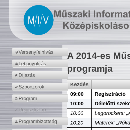
Versenyfelhívás
A 2014-es Műs
Lebonyolítás
programja
Díjazás
Kezdés
Szponzorok
09:00
Regisztráció
Program
10:00
Délelőtti szek
Regisztráció
10:00
Legorockers: „
Programbizottság
10:20
Materex: „Róka