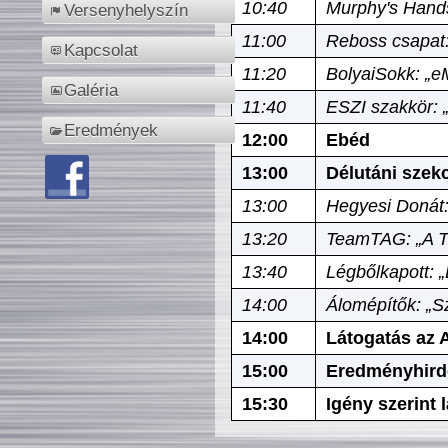
10:40
Murphy's Hands
Versenyhelyszín
11:00
Reboss csapat:
Kapcsolat
11:20
BolyaiSokk: „e
Galéria
11:40
ESZI szakkör: 
Eredmények
12:00
Ebéd
13:00
Délutáni szek
13:00
Hegyesi Donát:
13:20
TeamTAG: „A Tó
13:40
Légbőlkapott: 
14:00
Álomépítők: „Sz
14:00
Látogatás az A
15:00
Eredményhird
15:30
Igény szerint