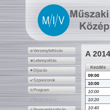
Versenyfelhívás
A 2014
Lebonyolítás
Kezdés
Díjazás
09:00
Szponzorok
10:00
Program
10:00
10:20
Regisztráció
10:40
Programbizottság