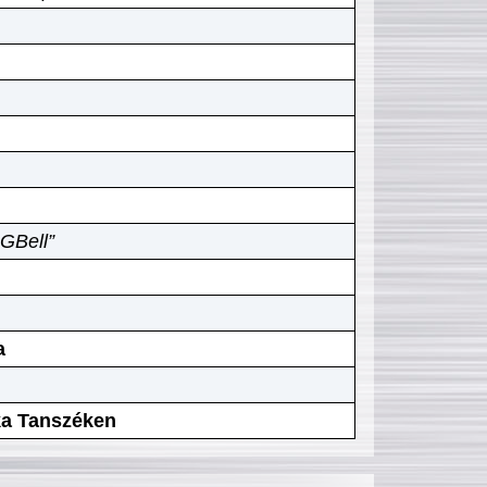
GBell”
a
ika Tanszéken