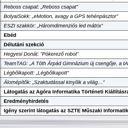
Reboss csapat: „Reboss csapat”
BolyaiSokk: „eMotion, avagy a GPS tehénpásztor”
ESZI szakkör: „Háromdimenziós led mátrix”
Ebéd
Délutáni szekció
Hegyesi Donát: ”Pókerező robot”
TeamTAG: „A Tóth Árpád Gimnázium új csengője, a tA
Légbőlkapott: „Légbőlkapott”
Álomépítők: „Szaktudással kinyílik a világ…”
Látogatás az Agóra Informatika Történeti Kiállításr
Eredményhirdetés
Igény szerint látogatás az SZTE Műszaki Informat