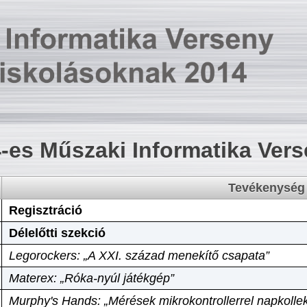
-es Műszaki Informatika Ver
Tevékenység
Regisztráció
Délelőtti szekció
Legorockers: „A XXI. század menekítő csapata”
Materex: „Róka-nyúl játékgép”
Murphy's Hands: „Mérések mikrokontrollerrel napkollek