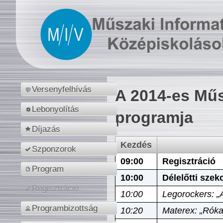
Versenyfelhívás
A 2014-es Műs
Lebonyolítás
programja
Díjazás
Kezdés
Szponzorok
09:00
Regisztráció
Program
10:00
Délelőtti szek
Regisztráció
10:00
Legorockers: „
Programbizottság
10:20
Materex: „Róka