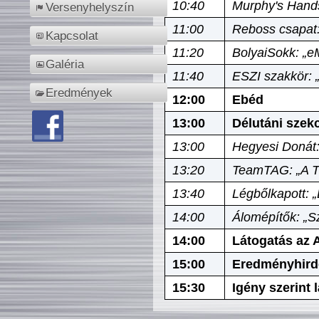
10:40
Murphy's Hands
Versenyhelyszín
11:00
Reboss csapat:
Kapcsolat
11:20
BolyaiSokk: „e
Galéria
11:40
ESZI szakkör: 
Eredmények
12:00
Ebéd
13:00
Délutáni szek
13:00
Hegyesi Donát:
13:20
TeamTAG: „A Tó
13:40
Légbőlkapott: 
14:00
Álomépítők: „Sz
14:00
Látogatás az A
15:00
Eredményhird
15:30
Igény szerint