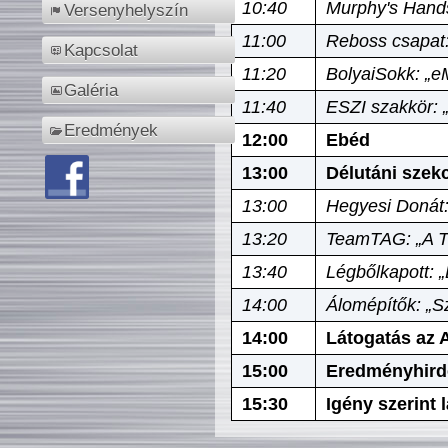
10:40
Murphy's Hands
Versenyhelyszín
11:00
Reboss csapat:
Kapcsolat
11:20
BolyaiSokk: „e
Galéria
11:40
ESZI szakkör: 
Eredmények
12:00
Ebéd
13:00
Délutáni szek
13:00
Hegyesi Donát:
13:20
TeamTAG: „A Tó
13:40
Légbőlkapott: 
14:00
Álomépítők: „Sz
14:00
Látogatás az A
15:00
Eredményhird
15:30
Igény szerint