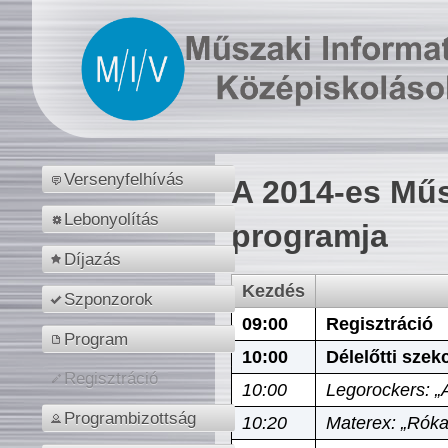
Versenyfelhívás
A 2014-es Műs
Lebonyolítás
programja
Díjazás
Kezdés
Szponzorok
09:00
Regisztráció
Program
10:00
Délelőtti szek
Regisztráció
10:00
Legorockers: „
Programbizottság
10:20
Materex: „Róka