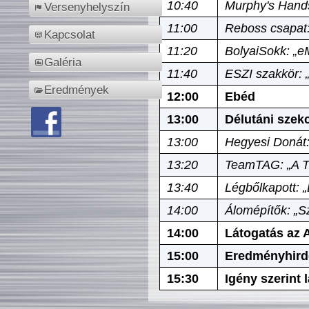
10:40
Murphy's Hands
Versenyhelyszín
11:00
Reboss csapat:
Kapcsolat
11:20
BolyaiSokk: „e
Galéria
11:40
ESZI szakkör: 
Eredmények
12:00
Ebéd
13:00
Délutáni szek
13:00
Hegyesi Donát:
13:20
TeamTAG: „A Tó
13:40
Légbőlkapott: 
14:00
Álomépítők: „Sz
14:00
Látogatás az A
15:00
Eredményhird
15:30
Igény szerint