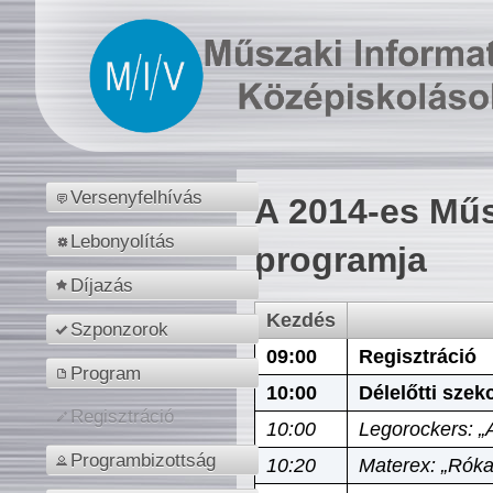
Versenyfelhívás
A 2014-es Műs
Lebonyolítás
programja
Díjazás
Kezdés
Szponzorok
09:00
Regisztráció
Program
10:00
Délelőtti szek
Regisztráció
10:00
Legorockers: „
Programbizottság
10:20
Materex: „Róka