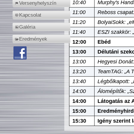
10:40
Murphy's Hands
Versenyhelyszín
11:00
Reboss csapat:
Kapcsolat
11:20
BolyaiSokk: „e
Galéria
11:40
ESZI szakkör: 
Eredmények
12:00
Ebéd
13:00
Délutáni szek
13:00
Hegyesi Donát:
13:20
TeamTAG: „A Tó
13:40
Légbőlkapott: 
14:00
Álomépítők: „Sz
14:00
Látogatás az A
15:00
Eredményhird
15:30
Igény szerint