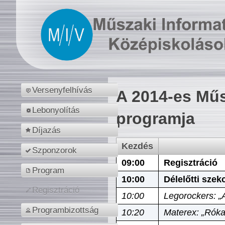
Versenyfelhívás
A 2014-es Műs
Lebonyolítás
programja
Díjazás
Kezdés
Szponzorok
09:00
Regisztráció
Program
10:00
Délelőtti szek
Regisztráció
10:00
Legorockers: „
Programbizottság
10:20
Materex: „Róka