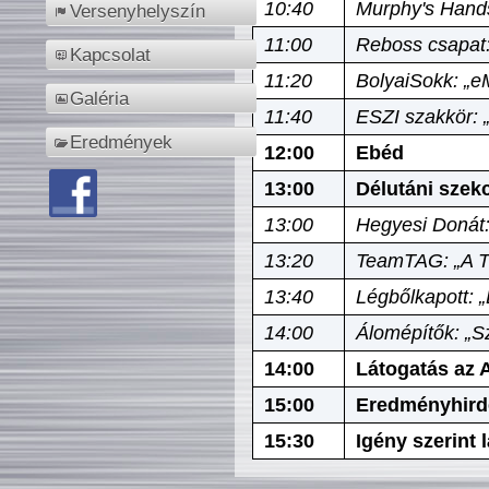
10:40
Murphy's Hands
Versenyhelyszín
11:00
Reboss csapat:
Kapcsolat
11:20
BolyaiSokk: „e
Galéria
11:40
ESZI szakkör: 
Eredmények
12:00
Ebéd
13:00
Délutáni szek
13:00
Hegyesi Donát:
13:20
TeamTAG: „A Tó
13:40
Légbőlkapott: 
14:00
Álomépítők: „Sz
14:00
Látogatás az A
15:00
Eredményhird
15:30
Igény szerint