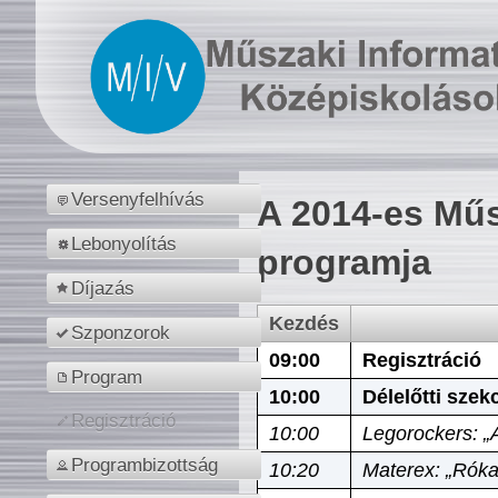
Versenyfelhívás
A 2014-es Műs
Lebonyolítás
programja
Díjazás
Kezdés
Szponzorok
09:00
Regisztráció
Program
10:00
Délelőtti szek
Regisztráció
10:00
Legorockers: „
Programbizottság
10:20
Materex: „Róka