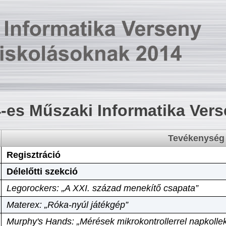
-es Műszaki Informatika Ver
Tevékenység
Regisztráció
Délelőtti szekció
Legorockers: „A XXI. század menekítő csapata”
Materex: „Róka-nyúl játékgép”
Murphy's Hands: „Mérések mikrokontrollerrel napkollek