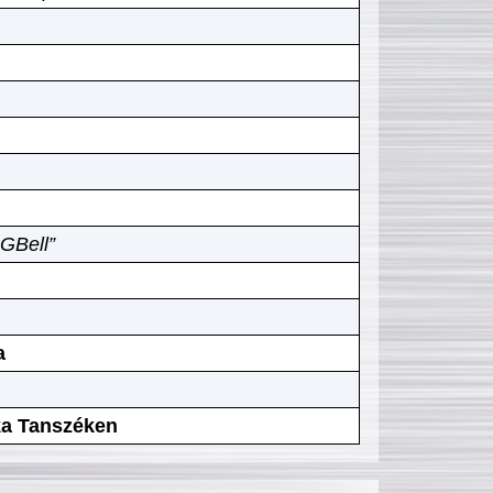
GBell”
a
ika Tanszéken