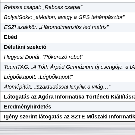
Reboss csapat: „Reboss csapat”
BolyaiSokk: „eMotion, avagy a GPS tehénpásztor”
ESZI szakkör: „Háromdimenziós led mátrix”
Ebéd
Délutáni szekció
Hegyesi Donát: ”Pókerező robot”
TeamTAG: „A Tóth Árpád Gimnázium új csengője, a tA
Légbőlkapott: „Légbőlkapott”
Álomépítők: „Szaktudással kinyílik a világ…”
Látogatás az Agóra Informatika Történeti Kiállításr
Eredményhirdetés
Igény szerint látogatás az SZTE Műszaki Informat