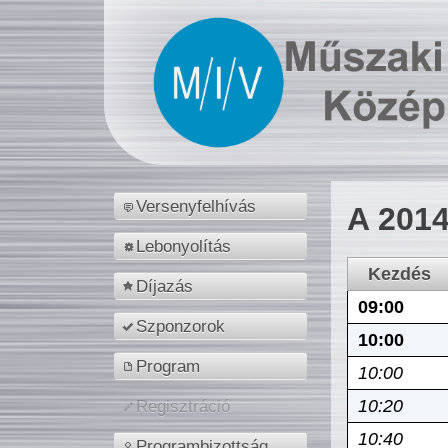
Versenyfelhívás
A 2014
Lebonyolítás
Kezdés
Díjazás
09:00
Szponzorok
10:00
Program
10:00
10:20
Regisztráció
10:40
Programbizottság