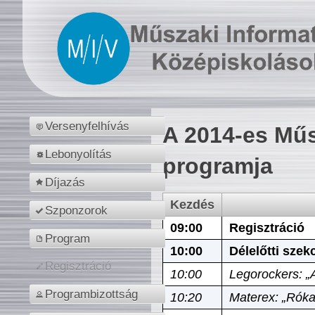
Versenyfelhívás
A 2014-es Műs
Lebonyolítás
programja
Díjazás
Kezdés
Szponzorok
09:00
Regisztráció
Program
10:00
Délelőtti szek
Regisztráció
10:00
Legorockers: „
Programbizottság
10:20
Materex: „Róka