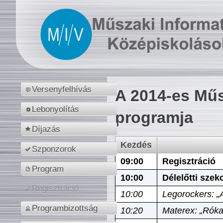
Versenyfelhívás
A 2014-es Műs
Lebonyolítás
programja
Díjazás
Kezdés
Szponzorok
09:00
Regisztráció
Program
10:00
Délelőtti szek
Regisztráció
10:00
Legorockers: „
Programbizottság
10:20
Materex: „Róka