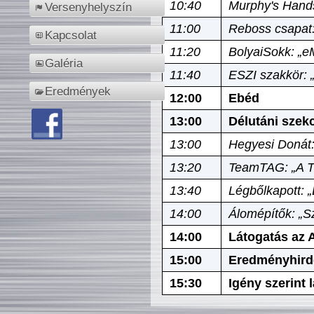
10:40
Murphy's Hands
Versenyhelyszín
11:00
Reboss csapat:
Kapcsolat
11:20
BolyaiSokk: „e
Galéria
11:40
ESZI szakkör: 
Eredmények
12:00
Ebéd
13:00
Délutáni szek
13:00
Hegyesi Donát:
13:20
TeamTAG: „A Tó
13:40
Légbőlkapott: 
14:00
Álomépítők: „Sz
14:00
Látogatás az A
15:00
Eredményhird
15:30
Igény szerint