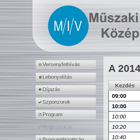
Versenyfelhívás
A 2014
Lebonyolítás
Kezdés
Díjazás
09:00
Szponzorok
10:00
Program
10:00
10:20
Regisztráció
10:40
Programbizottság