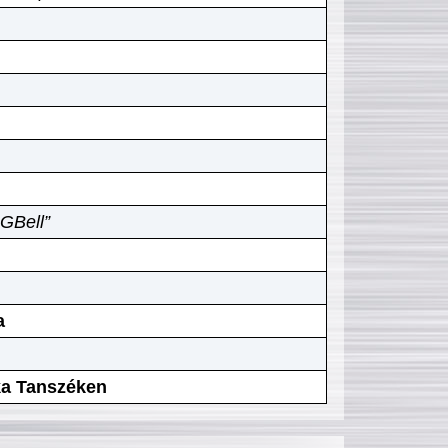
GBell”
a
ika Tanszéken