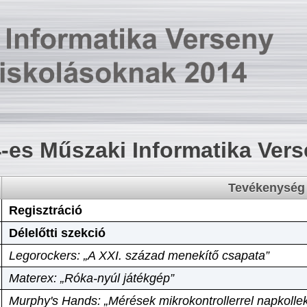
-es Műszaki Informatika Ver
Tevékenység
Regisztráció
Délelőtti szekció
Legorockers: „A XXI. század menekítő csapata”
Materex: „Róka-nyúl játékgép”
Murphy's Hands: „Mérések mikrokontrollerrel napkollek