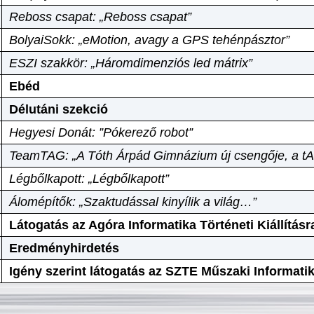
Reboss csapat: „Reboss csapat”
BolyaiSokk: „eMotion, avagy a GPS tehénpásztor”
ESZI szakkör: „Háromdimenziós led mátrix”
Ebéd
Délutáni szekció
Hegyesi Donát: ”Pókerező robot”
TeamTAG: „A Tóth Árpád Gimnázium új csengője, a tA
Légbőlkapott: „Légbőlkapott”
Álomépítők: „Szaktudással kinyílik a világ…”
Látogatás az Agóra Informatika Történeti Kiállításr
Eredményhirdetés
Igény szerint látogatás az SZTE Műszaki Informat