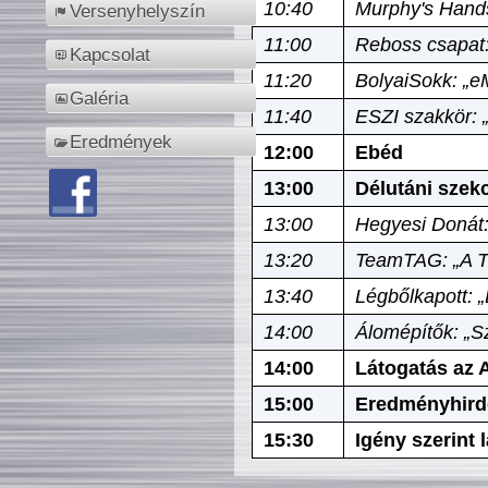
10:40
Murphy's Hands
Versenyhelyszín
11:00
Reboss csapat:
Kapcsolat
11:20
BolyaiSokk: „e
Galéria
11:40
ESZI szakkör: 
Eredmények
12:00
Ebéd
13:00
Délutáni szek
13:00
Hegyesi Donát:
13:20
TeamTAG: „A Tó
13:40
Légbőlkapott: 
14:00
Álomépítők: „Sz
14:00
Látogatás az A
15:00
Eredményhird
15:30
Igény szerint