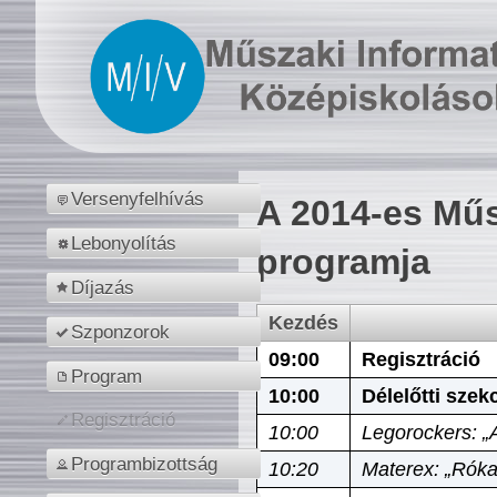
Versenyfelhívás
A 2014-es Műs
Lebonyolítás
programja
Díjazás
Kezdés
Szponzorok
09:00
Regisztráció
Program
10:00
Délelőtti szek
Regisztráció
10:00
Legorockers: „
Programbizottság
10:20
Materex: „Róka