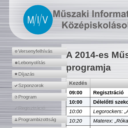
Versenyfelhívás
A 2014-es Műs
Lebonyolítás
programja
Díjazás
Kezdés
Szponzorok
09:00
Regisztráció
Program
10:00
Délelőtti szek
Regisztráció
10:00
Legorockers: „
Programbizottság
10:20
Materex: „Róka