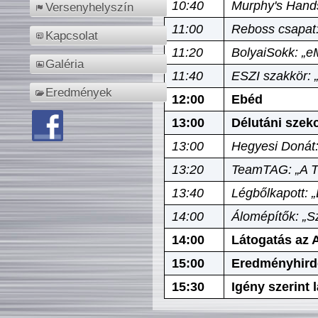
10:40
Murphy's Hands
Versenyhelyszín
11:00
Reboss csapat:
Kapcsolat
11:20
BolyaiSokk: „e
Galéria
11:40
ESZI szakkör: 
Eredmények
12:00
Ebéd
13:00
Délutáni szek
13:00
Hegyesi Donát:
13:20
TeamTAG: „A Tó
13:40
Légbőlkapott: 
14:00
Álomépítők: „Sz
14:00
Látogatás az A
15:00
Eredményhird
15:30
Igény szerint