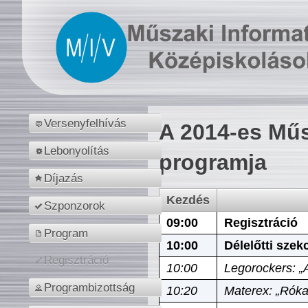
Versenyfelhívás
A 2014-es Műs
Lebonyolítás
programja
Díjazás
Kezdés
Szponzorok
09:00
Regisztráció
Program
10:00
Délelőtti szek
Regisztráció
10:00
Legorockers: „
Programbizottság
10:20
Materex: „Róka