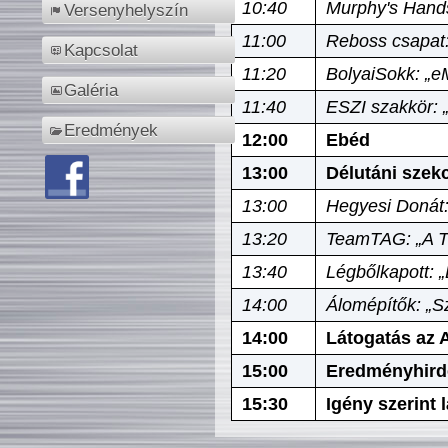
10:40
Murphy's Hands
Versenyhelyszín
11:00
Reboss csapat:
Kapcsolat
11:20
BolyaiSokk: „e
Galéria
11:40
ESZI szakkör: 
Eredmények
12:00
Ebéd
13:00
Délutáni szek
13:00
Hegyesi Donát:
13:20
TeamTAG: „A Tó
13:40
Légbőlkapott: 
14:00
Álomépítők: „Sz
14:00
Látogatás az A
15:00
Eredményhird
15:30
Igény szerint