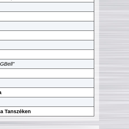
GBell”
a
ika Tanszéken