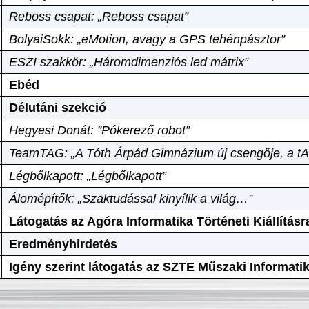
Reboss csapat: „Reboss csapat”
BolyaiSokk: „eMotion, avagy a GPS tehénpásztor”
ESZI szakkör: „Háromdimenziós led mátrix”
Ebéd
Délutáni szekció
Hegyesi Donát: ”Pókerező robot”
TeamTAG: „A Tóth Árpád Gimnázium új csengője, a tA
Légbőlkapott: „Légbőlkapott”
Álomépítők: „Szaktudással kinyílik a világ…”
Látogatás az Agóra Informatika Történeti Kiállításr
Eredményhirdetés
Igény szerint látogatás az SZTE Műszaki Informat