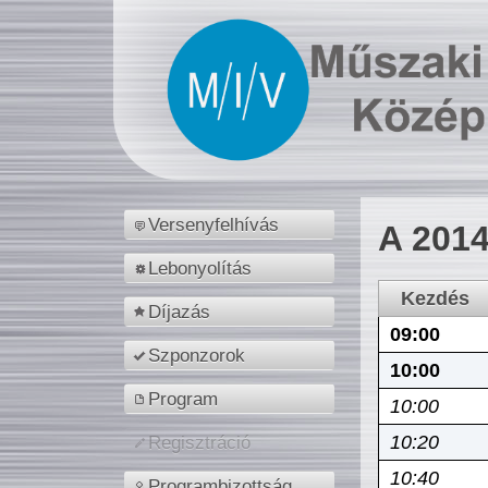
Versenyfelhívás
A 2014
Lebonyolítás
Kezdés
Díjazás
09:00
Szponzorok
10:00
Program
10:00
10:20
Regisztráció
10:40
Programbizottság