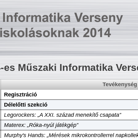
-es Műszaki Informatika Ver
Tevékenység
Regisztráció
Délelőtti szekció
Legorockers: „A XXI. század menekítő csapata”
Materex: „Róka-nyúl játékgép”
Murphy's Hands: „Mérések mikrokontrollerrel napkollek