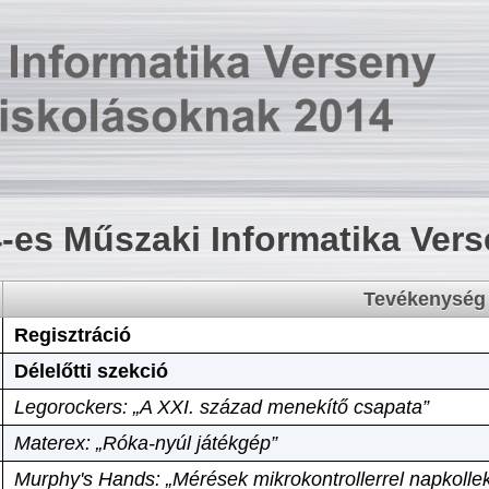
-es Műszaki Informatika Ver
Tevékenység
Regisztráció
Délelőtti szekció
Legorockers: „A XXI. század menekítő csapata”
Materex: „Róka-nyúl játékgép”
Murphy's Hands: „Mérések mikrokontrollerrel napkollek