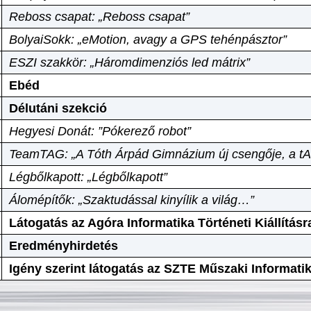
Reboss csapat: „Reboss csapat”
BolyaiSokk: „eMotion, avagy a GPS tehénpásztor”
ESZI szakkör: „Háromdimenziós led mátrix”
Ebéd
Délutáni szekció
Hegyesi Donát: ”Pókerező robot”
TeamTAG: „A Tóth Árpád Gimnázium új csengője, a tA
Légbőlkapott: „Légbőlkapott”
Álomépítők: „Szaktudással kinyílik a világ…”
Látogatás az Agóra Informatika Történeti Kiállításr
Eredményhirdetés
Igény szerint látogatás az SZTE Műszaki Informat