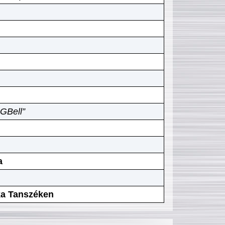
GBell”
a
ika Tanszéken