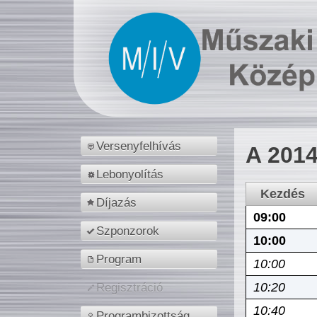
Versenyfelhívás
A 2014
Lebonyolítás
Kezdés
Díjazás
09:00
Szponzorok
10:00
Program
10:00
10:20
Regisztráció
10:40
Programbizottság