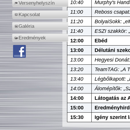
10:40
Murphy's Hands
Versenyhelyszín
11:00
Reboss csapat:
Kapcsolat
11:20
BolyaiSokk: „e
Galéria
11:40
ESZI szakkör: 
Eredmények
12:00
Ebéd
13:00
Délutáni szek
13:00
Hegyesi Donát:
13:20
TeamTAG: „A Tó
13:40
Légbőlkapott: 
14:00
Álomépítők: „Sz
14:00
Látogatás az A
15:00
Eredményhird
15:30
Igény szerint