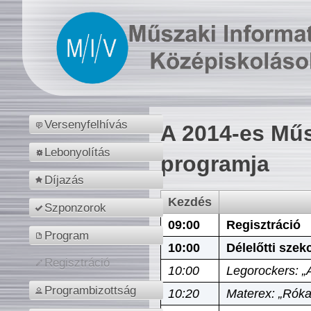
Versenyfelhívás
A 2014-es Műs
Lebonyolítás
programja
Díjazás
Kezdés
Szponzorok
09:00
Regisztráció
Program
10:00
Délelőtti szek
Regisztráció
10:00
Legorockers: „
Programbizottság
10:20
Materex: „Róka