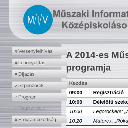
Versenyfelhívás
A 2014-es Műs
Lebonyolítás
programja
Díjazás
Kezdés
Szponzorok
09:00
Regisztráció
Program
10:00
Délelőtti szek
Regisztráció
10:00
Legorockers: „
Programbizottság
10:20
Materex: „Róka