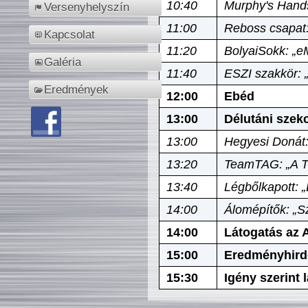
10:40
Murphy's Hands
Versenyhelyszín
11:00
Reboss csapat:
Kapcsolat
11:20
BolyaiSokk: „e
Galéria
11:40
ESZI szakkör: 
Eredmények
12:00
Ebéd
13:00
Délutáni szek
13:00
Hegyesi Donát:
13:20
TeamTAG: „A Tó
13:40
Légbőlkapott: 
14:00
Álomépítők: „Sz
14:00
Látogatás az A
15:00
Eredményhird
15:30
Igény szerint