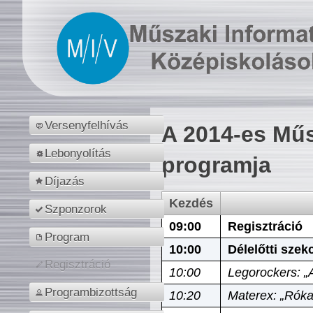
Versenyfelhívás
A 2014-es Műs
Lebonyolítás
programja
Díjazás
Kezdés
Szponzorok
09:00
Regisztráció
Program
10:00
Délelőtti szek
Regisztráció
10:00
Legorockers: „
Programbizottság
10:20
Materex: „Róka