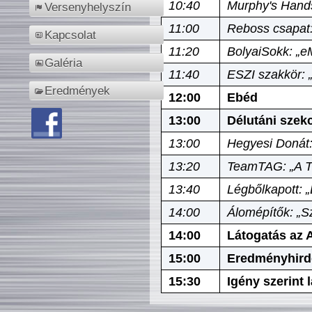
10:40
Murphy's Hands
Versenyhelyszín
11:00
Reboss csapat:
Kapcsolat
11:20
BolyaiSokk: „e
Galéria
11:40
ESZI szakkör: 
Eredmények
12:00
Ebéd
13:00
Délutáni szek
13:00
Hegyesi Donát:
13:20
TeamTAG: „A Tó
13:40
Légbőlkapott: 
14:00
Álomépítők: „Sz
14:00
Látogatás az A
15:00
Eredményhird
15:30
Igény szerint