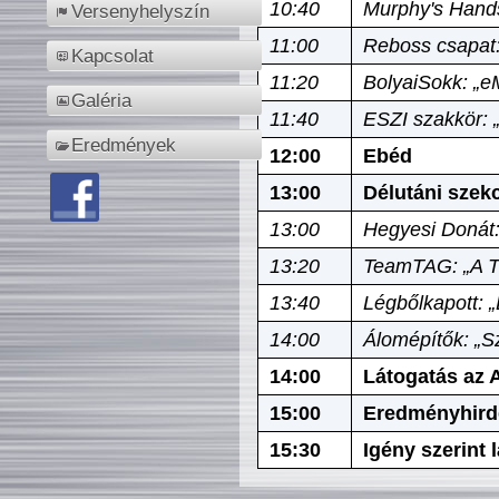
10:40
Murphy's Hands
Versenyhelyszín
11:00
Reboss csapat:
Kapcsolat
11:20
BolyaiSokk: „e
Galéria
11:40
ESZI szakkör: 
Eredmények
12:00
Ebéd
13:00
Délutáni szek
13:00
Hegyesi Donát:
13:20
TeamTAG: „A Tó
13:40
Légbőlkapott: 
14:00
Álomépítők: „Sz
14:00
Látogatás az A
15:00
Eredményhird
15:30
Igény szerint