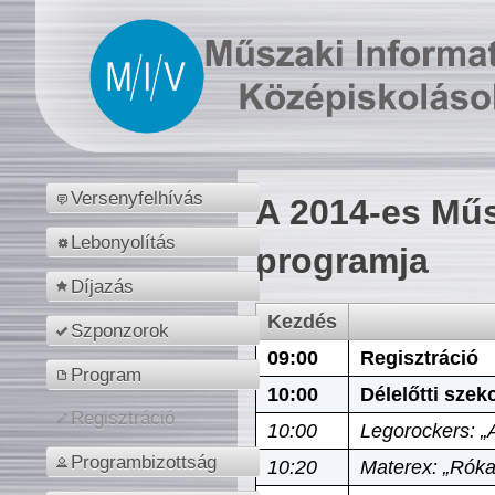
Versenyfelhívás
A 2014-es Műs
Lebonyolítás
programja
Díjazás
Kezdés
Szponzorok
09:00
Regisztráció
Program
10:00
Délelőtti szek
Regisztráció
10:00
Legorockers: „
Programbizottság
10:20
Materex: „Róka