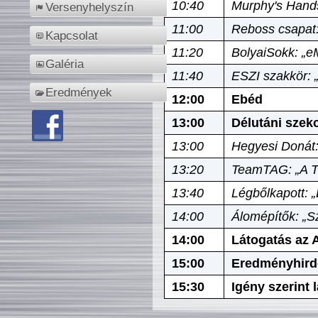
10:40
Murphy's Hands
Versenyhelyszín
11:00
Reboss csapat:
Kapcsolat
11:20
BolyaiSokk: „e
Galéria
11:40
ESZI szakkör: 
Eredmények
12:00
Ebéd
13:00
Délutáni szek
13:00
Hegyesi Donát:
13:20
TeamTAG: „A Tó
13:40
Légbőlkapott: 
14:00
Álomépítők: „Sz
14:00
Látogatás az A
15:00
Eredményhird
15:30
Igény szerint