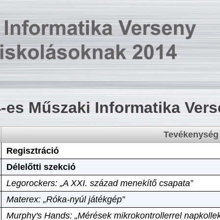
-es Műszaki Informatika Ver
Tevékenység
Regisztráció
Délelőtti szekció
Legorockers: „A XXI. század menekítő csapata”
Materex: „Róka-nyúl játékgép”
Murphy's Hands: „Mérések mikrokontrollerrel napkollek