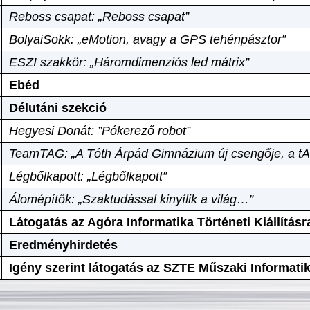
Reboss csapat: „Reboss csapat”
BolyaiSokk: „eMotion, avagy a GPS tehénpásztor”
ESZI szakkör: „Háromdimenziós led mátrix”
Ebéd
Délutáni szekció
Hegyesi Donát: ”Pókerező robot”
TeamTAG: „A Tóth Árpád Gimnázium új csengője, a tA
Légbőlkapott: „Légbőlkapott”
Álomépítők: „Szaktudással kinyílik a világ…”
Látogatás az Agóra Informatika Történeti Kiállításr
Eredményhirdetés
Igény szerint látogatás az SZTE Műszaki Informat