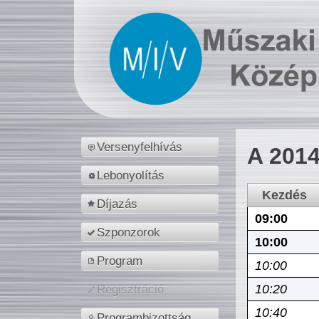
Versenyfelhívás
A 2014
Lebonyolítás
Kezdés
Díjazás
09:00
Szponzorok
10:00
Program
10:00
10:20
Regisztráció
10:40
Programbizottság