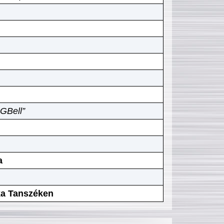
GBell”
a
ika Tanszéken